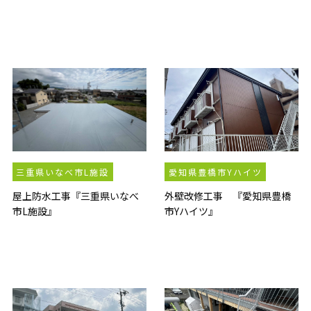
三重県いなべ市L施設
愛知県豊橋市Yハイツ
屋上防水工事『三重県いなべ
外壁改修工事 『愛知県豊橋
市L施設』
市Yハイツ』