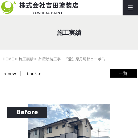
施工実績
HOME
施工実績
外壁塗装工事 『愛知県丹羽郡コーポF』
一覧
< new
back >