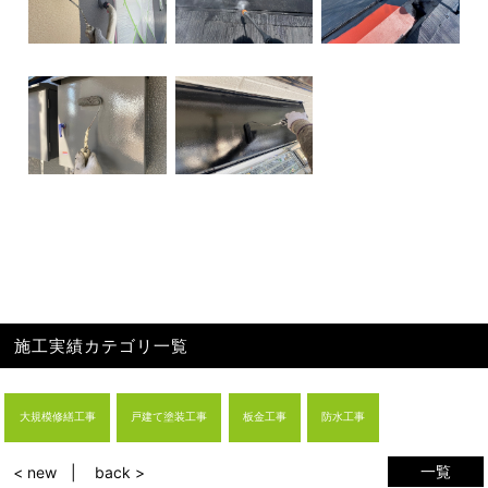
施工実績カテゴリ一覧
大規模修繕工事
戸建て塗装工事
板金工事
防水工事
一覧
< new
back >