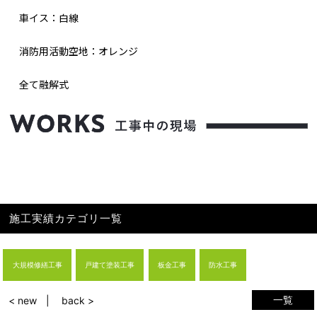
車イス：白線
消防⽤活動空地：オレンジ
全て融解式
施工実績カテゴリ一覧
大規模修繕工事
戸建て塗装工事
板金工事
防水工事
一覧
< new
back >