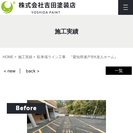
施工実績
HOME
施工実績
駐車場ライン工事 『愛知県瀬戸市K老人ホーム』
一覧
< new
back >