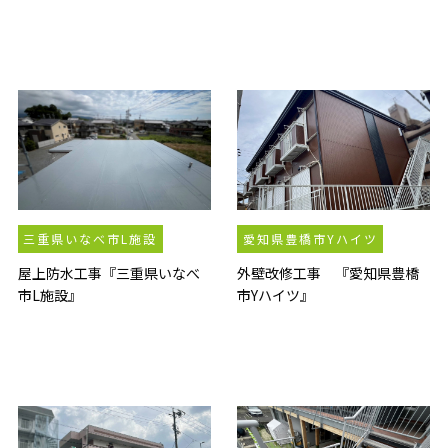
三重県いなべ市L施設
愛知県豊橋市Yハイツ
屋上防水工事『三重県いなべ
外壁改修工事 『愛知県豊橋
市L施設』
市Yハイツ』