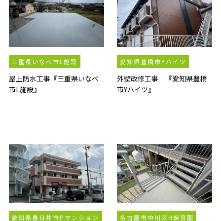
三重県いなべ市L施設
愛知県豊橋市Yハイツ
屋上防水工事『三重県いなべ
外壁改修工事 『愛知県豊橋
市L施設』
市Yハイツ』
愛知県春日井市Pマンション
名古屋市中川区H保育園