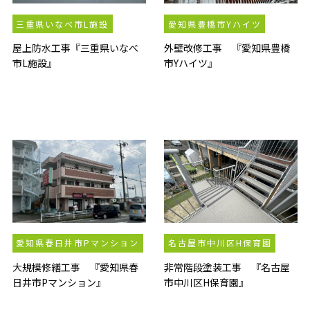
三重県いなべ市L施設
愛知県豊橋市Yハイツ
屋上防水工事『三重県いなべ
外壁改修工事 『愛知県豊橋
市L施設』
市Yハイツ』
愛知県春日井市Pマンション
名古屋市中川区H保育園
大規模修繕工事 『愛知県春
非常階段塗装工事 『名古屋
日井市Pマンション』
市中川区H保育園』