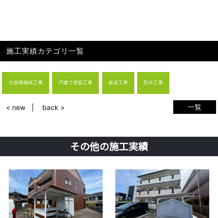
施工実績カテゴリ一覧
大規模修繕工事
戸建て塗装工事
板金工事
防水工事
一覧
< new
back >
その他の施工実績