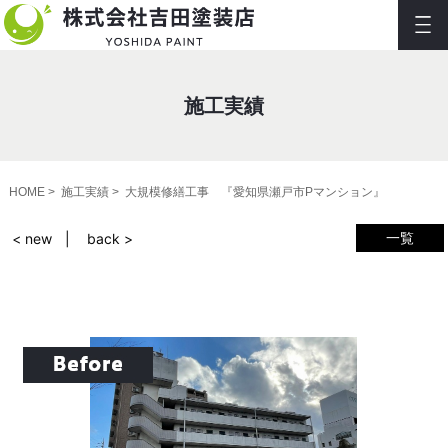
施工実績
HOME
施工実績
大規模修繕工事 『愛知県瀬戸市Pマンション』
一覧
< new
back >