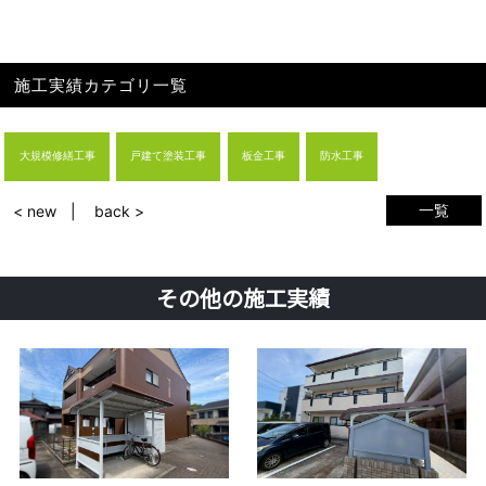
施工実績カテゴリ一覧
大規模修繕工事
戸建て塗装工事
板金工事
防水工事
一覧
< new
back >
その他の施工実績