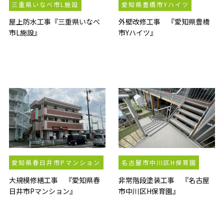
三重県いなべ市L施設
愛知県豊橋市Yハイツ
屋上防水工事『三重県いなべ
外壁改修工事 『愛知県豊橋
市L施設』
市Yハイツ』
愛知県春日井市Pマンション
名古屋市中川区H保育園
大規模修繕工事 『愛知県春
非常階段塗装工事 『名古屋
日井市Pマンション』
市中川区H保育園』