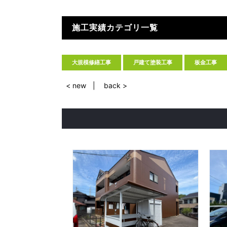
施工実績カテゴリ一覧
大規模修繕工事
戸建て塗装工事
板金工事
< new
back >