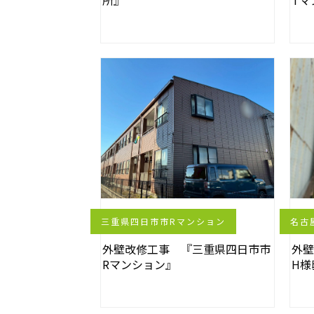
所』
Tマ
三重県四日市市Rマンション
名古
外壁改修工事 『三重県四日市市
外
Rマンション』
H様