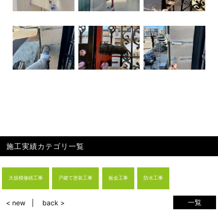
施工実績カテゴリ一覧
大規模修繕工事
戸建て塗装工事
板金工事
防水工事
一覧
< new
back >