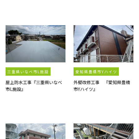
三重県いなべ市L施設
愛知県豊橋市Yハイツ
屋上防水工事『三重県いなべ
外壁改修工事 『愛知県豊橋
市L施設』
市Yハイツ』