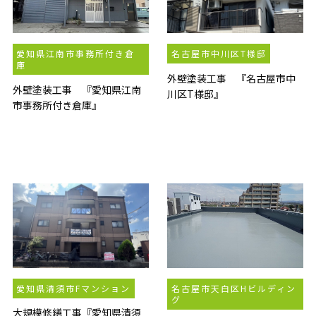
愛知県江南市事務所付き倉
名古屋市中川区T様邸
庫
外壁塗装工事 『名古屋市中
外壁塗装工事 『愛知県江南
川区T様邸』
市事務所付き倉庫』
愛知県清須市Fマンション
名古屋市天白区Hビルディン
グ
大規模修繕工事『愛知県清須