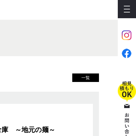
一覧
倉庫 ～地元の麺～