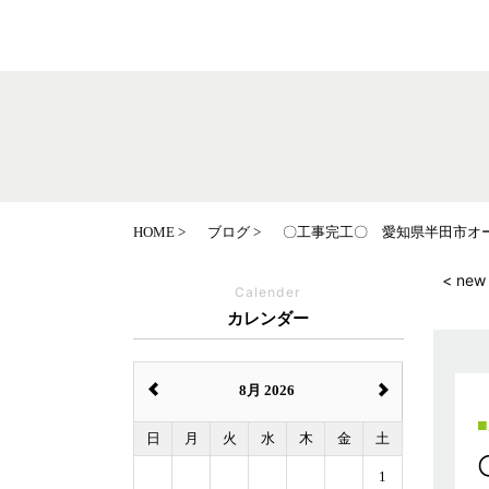
HOME
ブログ
〇工事完工〇 愛知県半田市オ
< new
Calender
カレンダー
8月 2026
日
月
火
水
木
金
土
1