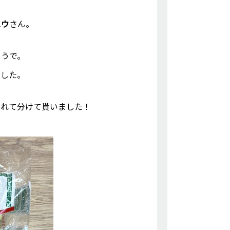
ュウ
さん。
ようで。
ました。
入れて分けて貰いました！