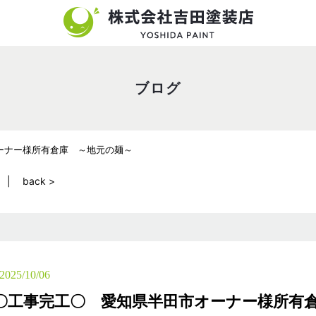
ブログ
ーナー様所有倉庫 ～地元の麺～
back >
2025/10/06
〇工事完工〇 愛知県半田市オーナー様所有