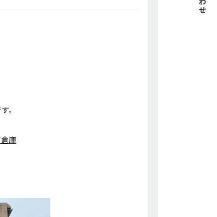
です。
有倉庫